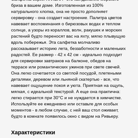
бриза в вашем доме. Изготовленная из 100%
натурального хлопка, она не просто дополняет
сервировку - она создает настроение. Палитра цветов
навевает воспоминания о бирюзовых водах и теплом
солнце, а узоры из кораллов, волн, ракушек и морских
растений будто переносят вас на яхту, мягко плывущую
вдоль побережья. Эта салфетка молчаливо
рассказывает историю лета, беззаботности и маленьких
радостей. Ее размер - 42 x 42 см - идеально подходит
для сервировки завтраков на балконе, обедов на
террасе или романтических ужинов при свете свечей.
Она легко сочетается со светлой посудой, плетеными
деталями, деревом или льняной скатертью - все, что
навевает ощущение покоя и уюта. Приятная на ощупь,
мягкая, с идеальной текстурой. А еще она практична:
легко стирается при 30°C и не нуждается в химчистке.
Используйте ее ежедневно или оставьте для особых
моментов - в любом случае, с ней ваш стол оживает,
будто в комнате появилось окно с видом на Ривьеру.
Характеристики