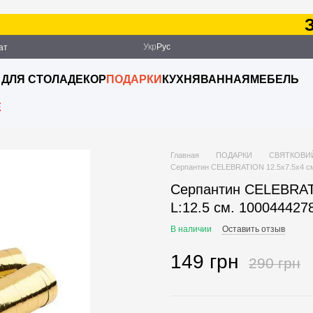
Зак
Укр
Рус
ат
ация
 ДЛЯ СТОЛА
ДЕКОР
ПОДАРКИ
КУХНЯ
ВАННАЯ
МЕБЕЛЬ
E
Главная
ПОДАРКИ
СВЯТКОВИ
Серпантин CELEBRATION 12.5х7.5х4 см.
Серпантин CELEBRATI
L:12.5 см. 100044427
В наличии
Оставить отзыв
149 грн
290 грн