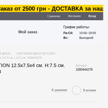
аз от 2500 грн - ДОСТАВКА за наш сче
Сравнение
Желания
Вход
График работы:
Мой заказ
Пн-Сб:
10:00–18:00
Вс:
Выходной
Й ДЕКОР
СВЯТКОВИЙ ДЕКОР BUTLERS
 H:7.5 см. L:12.5 см. 1000444278
ON 12.5х7.5х4 см. H:7.5 см.
Артикул
1000444278
8
К сравнению
В желания