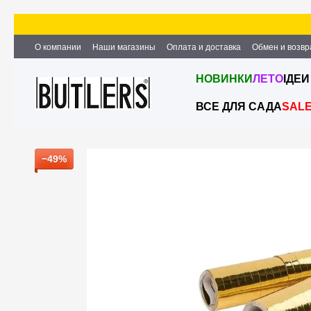
Перейти к основному контенту
О компании
Наши магазины
Оплата и доставка
Обмен и возвр
Партнёрство и сотрудничество
Вакансии
Контактная информ
НОВИНКИ
ЛЕТО
ІДЕИ
ВСЕ ДЛЯ САДА
SAL
−49%