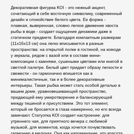
Декоративная фигурка KOI - это нежный акцент,
сочетающий в себе восточную символику, современный
дизайн и спокойствие белого цвета. Ее форма -
плавная, выверенная, словно легкое движение хвоста
рыбы в воде - создает ощущение динамики даже в
статичном предмете. Благодаря компактным размерам
(11х16х13 см) она легко вписывается в разные
пространства: на открытой полке в гостиной, на комоде
у зеркала, рядом с вазой или в составе мини-
композиции с камнями, сушеными цветами или книгой в
светлой палитре. Белый цвет придает образу легкости и
свежести - он гармонично впишется как в
минималистичные, так и в более декоративные
интерьеры. Такая рыбка может стать особой деталью в
вашем доме, уравновешивающей пространство,
придающей ему умиротворение и балансирующей
между тишиной и присутствием. Это тот элемент,
который не бросается в глаза намеренно, но его всегда
замечают. Статуэтка KOI создает настроение: для
утреннего чая, для приятного вечера с любимой
музыкой, для моментов, когда хочется почувствовать
гармонию в мелочах. Она как напоминание, что красота