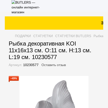
Зака
ПОДАРКИ
СТАТУЕТКИ
СТАТУЕТКИ BUTLERS
Рыбка де
Рыбка декоративная KOI
11х16х13 см. O:11 см. H:13 см.
L:19 см. 10230577
Артикул:
10230577
Оставить отзыв
−49%