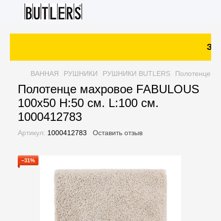
Зак
ВАННАЯ
РУШНИКИ
РУШНИКИ BUTLERS
Полотенце ма
Полотенце махровое FABULOUS
100х50 H:50 см. L:100 см.
1000412783
Артикул:
1000412783
Оставить отзыв
−31%