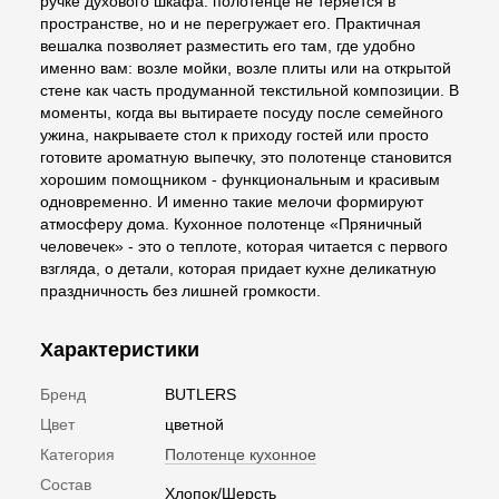
ручке духового шкафа: полотенце не теряется в
пространстве, но и не перегружает его. Практичная
вешалка позволяет разместить его там, где удобно
именно вам: возле мойки, возле плиты или на открытой
стене как часть продуманной текстильной композиции. В
моменты, когда вы вытираете посуду после семейного
ужина, накрываете стол к приходу гостей или просто
готовите ароматную выпечку, это полотенце становится
хорошим помощником - функциональным и красивым
одновременно. И именно такие мелочи формируют
атмосферу дома. Кухонное полотенце «Пряничный
человечек» - это о теплоте, которая читается с первого
взгляда, о детали, которая придает кухне деликатную
праздничность без лишней громкости.
Характеристики
Бренд
BUTLERS
Цвет
цветной
Категория
Полотенце кухонное
Состав
Хлопок/Шерсть