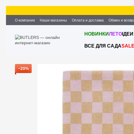
Перейти к основному контенту
О компании
Наши магазины
Оплата и доставка
Обмен и возвр
Партнёрство и сотрудничество
Вакансии
Контактная информ
НОВИНКИ
ЛЕТО
ІДЕИ
ВСЕ ДЛЯ САДА
SAL
−20%