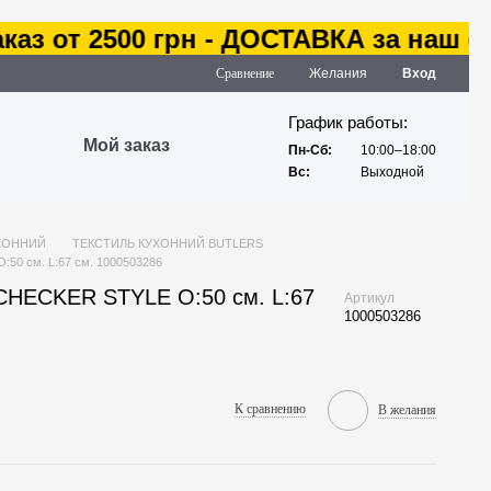
з от 2500 грн - ДОСТАВКА за наш счет
Сравнение
Желания
Вход
График работы:
Мой заказ
Пн-Сб:
10:00–18:00
Вс:
Выходной
ХОННИЙ
ТЕКСТИЛЬ КУХОННИЙ BUTLERS
50 см. L:67 см. 1000503286
CHECKER STYLE O:50 см. L:67
Артикул
1000503286
К сравнению
В желания