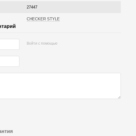
27447
CHECKER STYLE
нтарий
Войти с помощью
антия