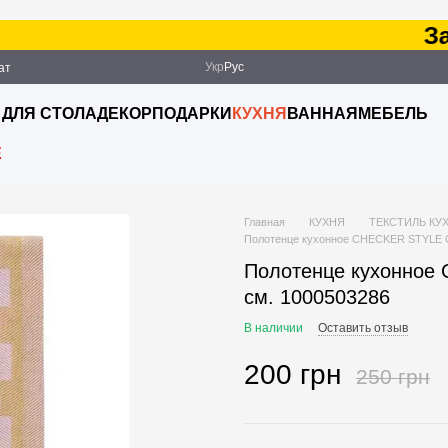
Зака
Укр
Рус
ат
ация
 ДЛЯ СТОЛА
ДЕКОР
ПОДАРКИ
КУХНЯ
ВАННАЯ
МЕБЕЛЬ
E
Главная
КУХНЯ
ТЕКСТИЛЬ КУ
Полотенце кухонное CHECKER STYLE O:
Полотенце кухонное 
см. 1000503286
В наличии
Оставить отзыв
200 грн
250 грн