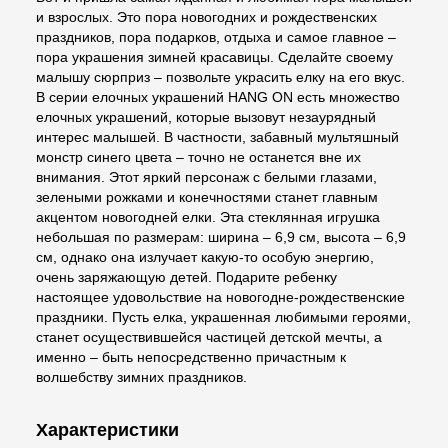
и взрослых. Это пора новогодних и рождественских
праздников, пора подарков, отдыха и самое главное –
пора украшения зимней красавицы. Сделайте своему
малышу сюрприз – позвольте украсить елку на его вкус.
В серии елочных украшений HANG ON есть множество
елочных украшений, которые вызовут незаурядный
интерес малышей. В частности, забавный мультяшный
монстр синего цвета – точно не останется вне их
внимания. Этот яркий персонаж с белыми глазами,
зелеными рожками и конечностями станет главным
акцентом новогодней елки. Эта стеклянная игрушка
небольшая по размерам: ширина – 6,9 см, высота – 6,9
см, однако она излучает какую-то особую энергию,
очень заряжающую детей. Подарите ребенку
настоящее удовольствие на новогодне-рождественские
праздники. Пусть елка, украшенная любимыми героями,
станет осуществившейся частицей детской мечты, а
именно – быть непосредственно причастным к
волшебству зимних праздников.
Характеристики