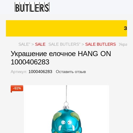
Зака
SALE
" >
SALE
SALE
BUTLERS" >
SALE
BUTLERS
Украше
Украшение елочное HANG ON
1000406283
Артикул:
1000406283
Оставить отзыв
−51%