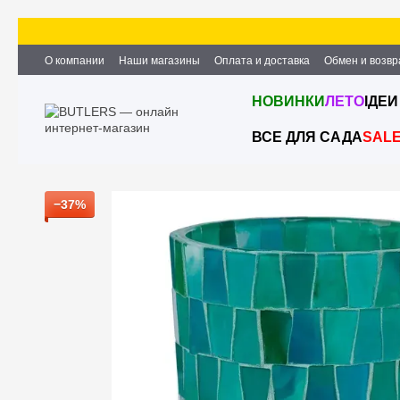
Перейти к основному контенту
О компании
Наши магазины
Оплата и доставка
Обмен и возвр
Партнёрство и сотрудничество
Вакансии
Контактная информ
НОВИНКИ
ЛЕТО
ІДЕИ
ВСЕ ДЛЯ САДА
SAL
−37%