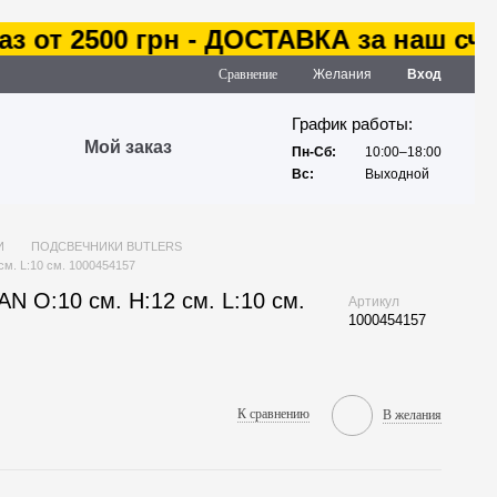
 от 2500 грн - ДОСТАВКА за наш счет
Сравнение
Желания
Вход
График работы:
Мой заказ
Пн-Сб:
10:00–18:00
Вс:
Выходной
И
ПОДСВЕЧНИКИ BUTLERS
м. L:10 см. 1000454157
 O:10 см. H:12 см. L:10 см.
Артикул
1000454157
К сравнению
В желания