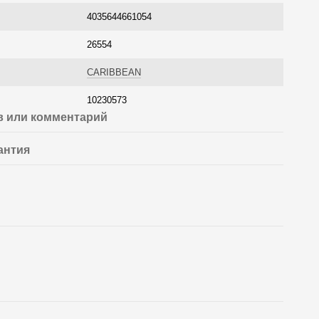
4035644661054
26554
CARIBBEAN
10230573
 или комментарий
антия