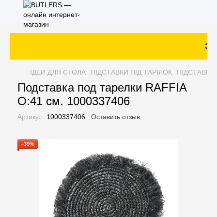
Зак
ІДЕИ ДЛЯ СТОЛА
ПІДСТАВКИ ПІД ТАРІЛОК
ПІДСТАВКИ 
Подставка под тарелки RAFFIA
O:41 см. 1000337406
Артикул:
1000337406
Оставить отзыв
−39%