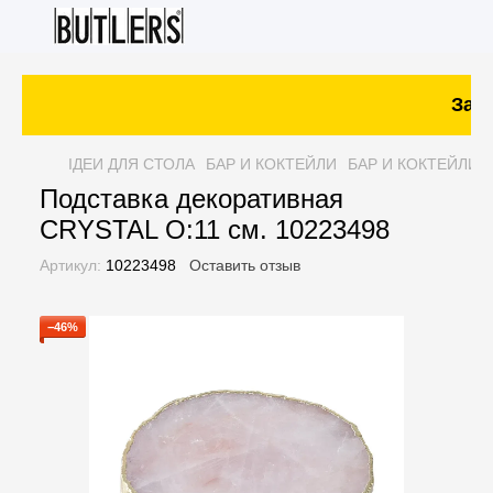
Зака
ІДЕИ ДЛЯ СТОЛА
БАР И КОКТЕЙЛИ
БАР И КОКТЕЙЛИ 
Подставка декоративная
CRYSTAL O:11 см. 10223498
Артикул:
10223498
Оставить отзыв
−46%