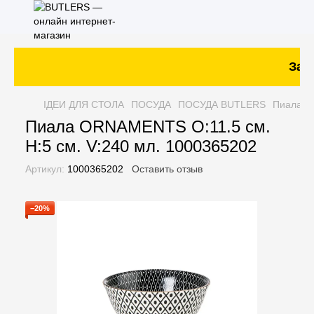
Зака
ІДЕИ ДЛЯ СТОЛА
ПОСУДА
ПОСУДА BUTLERS
Пиала O
Пиала ORNAMENTS O:11.5 см.
H:5 см. V:240 мл. 1000365202
Артикул:
1000365202
Оставить отзыв
−20%