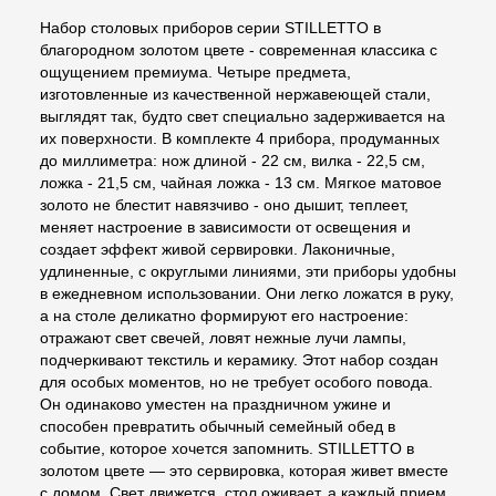
Набор столовых приборов серии STILLETTO в
благородном золотом цвете - современная классика с
ощущением премиума. Четыре предмета,
изготовленные из качественной нержавеющей стали,
выглядят так, будто свет специально задерживается на
их поверхности. В комплекте 4 прибора, продуманных
до миллиметра: нож длиной - 22 см, вилка - 22,5 см,
ложка - 21,5 см, чайная ложка - 13 см. Мягкое матовое
золото не блестит навязчиво - оно дышит, теплеет,
меняет настроение в зависимости от освещения и
создает эффект живой сервировки. Лаконичные,
удлиненные, с округлыми линиями, эти приборы удобны
в ежедневном использовании. Они легко ложатся в руку,
а на столе деликатно формируют его настроение:
отражают свет свечей, ловят нежные лучи лампы,
подчеркивают текстиль и керамику. Этот набор создан
для особых моментов, но не требует особого повода.
Он одинаково уместен на праздничном ужине и
способен превратить обычный семейный обед в
событие, которое хочется запомнить. STILLETTO в
золотом цвете — это сервировка, которая живет вместе
с домом. Свет движется, стол оживает, а каждый прием