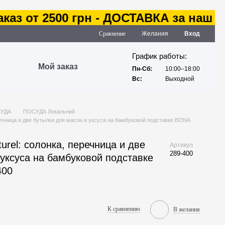
з от 2500 грн - ДОСТАВКА за наш счет
Сравнение
Желания
Вход
График работы:
Мой заказ
Пн-Сб:
10:00–18:00
Вс:
Выходной
УДА
ПОСУДА Локальний
речница и две бутылки для масла и уксуса на бамбуковой подставке BONA
urel: солонка, перечница и две
Артикул
289-400
уксуса на бамбуковой подставке
400
К сравнению
В желания