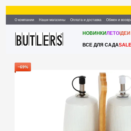
Перейти к основному контенту
О компании
Наши магазины
Оплата и доставка
Обмен и возвр
Партнёрство и сотрудничество
Вакансии
Контактная информ
НОВИНКИ
ЛЕТО
ІДЕИ
ВСЕ ДЛЯ САДА
SAL
−69%