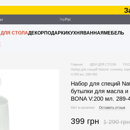
Зака
Укр
Рус
ат
ация
 ДЛЯ СТОЛА
ДЕКОР
ПОДАРКИ
КУХНЯ
ВАННАЯ
МЕБЕЛЬ
E
Главная
ІДЕИ ДЛЯ СТОЛА
ПОС
Набор для специй Naturel: солонка, пе
V:200 мл. 289-400
Набор для специй Nat
бутылки для масла и 
BONA V:200 мл. 289-
Нет в наличии
Оставить отзыв
399 грн
1 290 грн