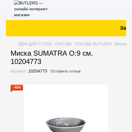
Заказ
ІДЕИ ДЛЯ СТОЛА
ПОСУДА
ПОСУДА BUTLERS
Миска S
Миска SUMATRA O:9 см.
10204773
Артикул:
10204773
Оставить отзыв
−40%