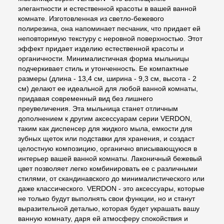
элегантности и естественной красоты в вашей ванной
комнате. Изготовленная из светло-бежевого
полирезина, она напоминает песчаник, что придает ей
неповторимую текстуру с неровной поверхностью. Этот
эффект придает изделию естественной красоты и
органичности. Минималистичная форма мыльницы
подчеркивает стиль и утонченность. Ее компактные
размеры (длина - 13,4 см, ширина - 9,3 см, высота - 2
см) делают ее идеальной для любой ванной комнаты,
придавая современный вид без лишнего
преувеличения. Эта мыльница станет отличным
дополнением к другим аксессуарам серии VERDON,
таким как диспенсер для жидкого мыла, емкости для
зубных щеток или подставки для хранения, и создаст
целостную композицию, органично вписывающуюся в
интерьер вашей ванной комнаты. Лаконичный бежевый
цвет позволяет легко комбинировать ее с различными
стилями, от скандинавского до минималистического или
даже классического. VERDON - это аксессуары, которые
не только будут выполнять свои функции, но и станут
выразительной деталью, которая будет украшать вашу
ванную комнату, даря ей атмосферу спокойствия и