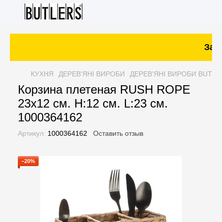
Зака
КУХНЯ
ДЕРЕВ'ЯНІ ВИРОБИ
ДЕРЕВ'ЯНІ ВИРОБИ BUTLE
Корзина плетеная RUSH ROPE
23х12 см. H:12 см. L:23 см.
1000364162
Артикул:
1000364162
Оставить отзыв
−20%