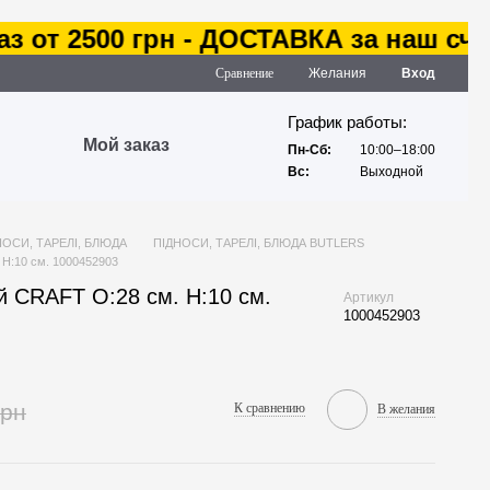
 от 2500 грн - ДОСТАВКА за наш счет
Сравнение
Желания
Вход
График работы:
Мой заказ
Пн-Сб:
10:00–18:00
Вс:
Выходной
НОСИ, ТАРЕЛІ, БЛЮДА
ПІДНОСИ, ТАРЕЛІ, БЛЮДА BUTLERS
 H:10 см. 1000452903
й CRAFT O:28 см. H:10 см.
Артикул
1000452903
грн
К сравнению
В желания