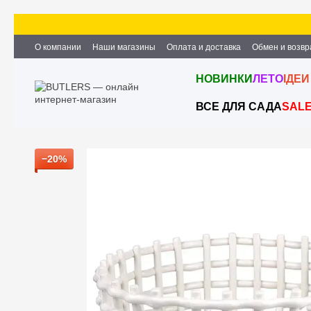
Перейти к основному контенту
О компании
Наши магазины
Оплата и доставка
Обмен и возвр
Партнёрство и сотрудничество
Вакансии
Контактная информ
НОВИНКИ
ЛЕТО
ІДЕИ
ВСЕ ДЛЯ САДА
SAL
−20%