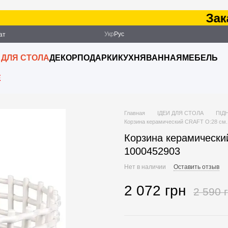
Заказ
Укр
Рус
ат
ация
 ДЛЯ СТОЛА
ДЕКОР
ПОДАРКИ
КУХНЯ
ВАННАЯ
МЕБЕЛЬ
E
Главная
ІДЕИ ДЛЯ СТОЛА
ПІД
Корзина керамический CRAFT O:28 см.
Корзина керамически
1000452903
Нет в наличии
Оставить отзыв
2 072 грн
2 590 