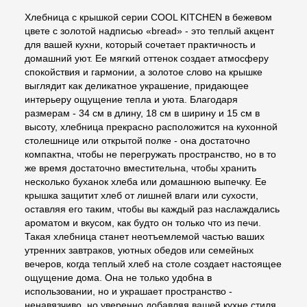
Хлебница с крышкой серии COOL KITCHEN в бежевом
цвете с золотой надписью «bread» - это теплый акцент
для вашей кухни, который сочетает практичность и
домашний уют. Ее мягкий оттенок создает атмосферу
спокойствия и гармонии, а золотое слово на крышке
выглядит как деликатное украшение, придающее
интерьеру ощущение тепла и уюта. Благодаря
размерам - 34 см в длину, 18 см в ширину и 15 см в
высоту, хлебница прекрасно расположится на кухонной
столешнице или открытой полке - она достаточно
компактна, чтобы не перегружать пространство, но в то
же время достаточно вместительна, чтобы хранить
несколько буханок хлеба или домашнюю выпечку. Ее
крышка защитит хлеб от лишней влаги или сухости,
оставляя его таким, чтобы вы каждый раз наслаждались
ароматом и вкусом, как будто он только что из печи.
Такая хлебница станет неотъемлемой частью ваших
утренних завтраков, уютных обедов или семейных
вечеров, когда теплый хлеб на столе создает настоящее
ощущение дома. Она не только удобна в
использовании, но и украшает пространство -
ненавязчиво, но уверенно добавляя вашей кухне стиля