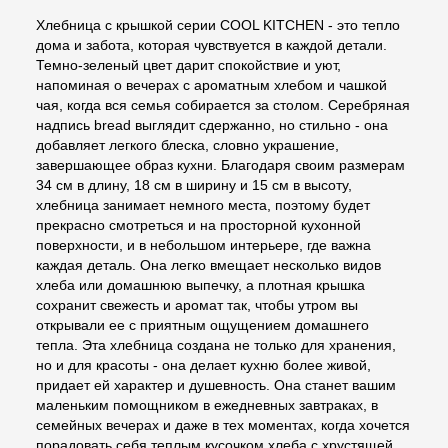
Хлебница с крышкой серии COOL KITCHEN - это тепло
дома и забота, которая чувствуется в каждой детали.
Темно-зеленый цвет дарит спокойствие и уют,
напоминая о вечерах с ароматным хлебом и чашкой
чая, когда вся семья собирается за столом. Серебряная
надпись bread выглядит сдержанно, но стильно - она
добавляет легкого блеска, словно украшение,
завершающее образ кухни. Благодаря своим размерам
34 см в длину, 18 см в ширину и 15 см в высоту,
хлебница занимает немного места, поэтому будет
прекрасно смотреться и на просторной кухонной
поверхности, и в небольшом интерьере, где важна
каждая деталь. Она легко вмещает несколько видов
хлеба или домашнюю выпечку, а плотная крышка
сохранит свежесть и аромат так, чтобы утром вы
открывали ее с приятным ощущением домашнего
тепла. Эта хлебница создана не только для хранения,
но и для красоты - она делает кухню более живой,
придает ей характер и душевность. Она станет вашим
маленьким помощником в ежедневных завтраках, в
семейных вечерах и даже в тех моментах, когда хочется
порадовать себя теплым кусочком хлеба с хрустящей