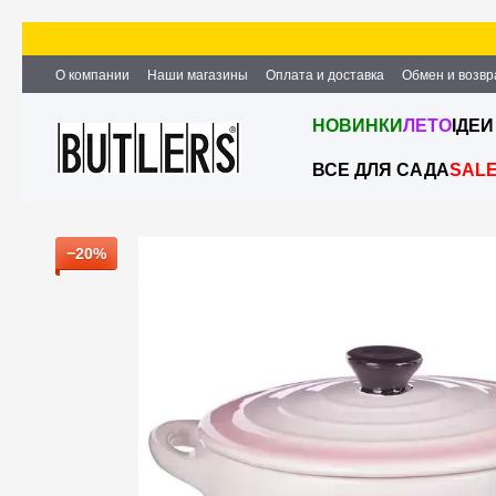
Перейти к основному контенту
О компании
Наши магазины
Оплата и доставка
Обмен и возвр
Партнёрство и сотрудничество
Вакансии
Контактная информ
НОВИНКИ
ЛЕТО
ІДЕИ
ВСЕ ДЛЯ САДА
SAL
−20%