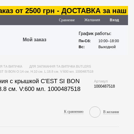
з от 2500 грн - ДОСТАВКА за наш счет
Сравнение
Желания
Вход
График работы:
Мой заказ
Пн-Сб:
10:00–18:00
Вс:
Выходной
Я ТА ВИПІЧКА
ДЛЯ ЗАПІКАННЯ ТА ВИПІЧКА BUTLERS
T SI BON O:14 см. H:10 см. L:18.8 см. V:600 мл. 1000487518
ния с крышкой C'EST SI BON
Артикул
1000487518
8.8 см. V:600 мл. 1000487518
К сравнению
В желания