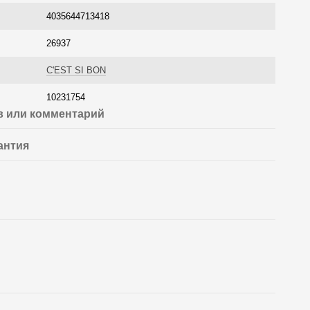
4035644713418
26937
C'EST SI BON
10231754
 или комментарий
антия