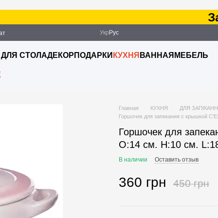
Зака
Укр
Рус
ат
ация
 ДЛЯ СТОЛА
ДЕКОР
ПОДАРКИ
КУХНЯ
ВАННАЯ
МЕБЕЛЬ
E
Главная
КУХНЯ
ДЛЯ ЗАПІКАНН
Горшочек для запекания с крышкой C'ES
Горшочек для запека
O:14 см. H:10 см. L:1
В наличии
Оставить отзыв
360 грн
450 грн