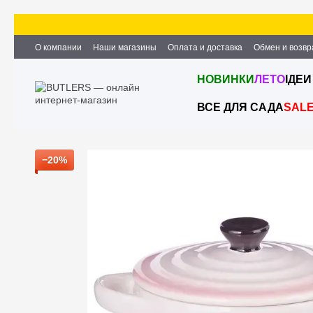
Перейти к основному контенту
О компании
Наши магазины
Оплата и доставка
Обмен и возвр
Партнёрство и сотрудничество
Вакансии
Контактная информ
НОВИНКИ
ЛЕТО
ІДЕИ
ВСЕ ДЛЯ САДА
SAL
−20%