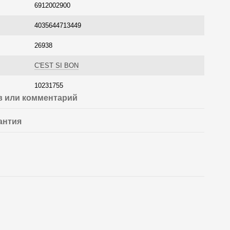
6912002900
4035644713449
26938
C'EST SI BON
10231755
 или комментарий
антия