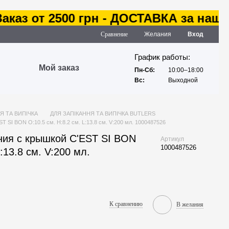
аз от 2500 грн - ДОСТАВКА за наш сче
Сравнение
Желания
Вход
График работы:
Мой заказ
Пн-Сб:
10:00–18:00
Вс:
Выходной
Я ТА ВИПІЧКА
ДЛЯ ЗАПІКАННЯ ТА ВИПІЧКА BUTLERS
T SI BON O:10.5 см. H:8.2 см. L:13.8 см. V:200 мл. 1000487526
ния с крышкой C'EST SI BON
Артикул
1000487526
:13.8 см. V:200 мл.
К сравнению
В желания