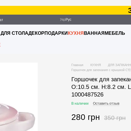
Зак
Укр
Рус
ат
ация
 ДЛЯ СТОЛА
ДЕКОР
ПОДАРКИ
КУХНЯ
ВАННАЯ
МЕБЕЛЬ
E
Главная
КУХНЯ
ДЛЯ ЗАПІКАНН
Горшочек для запекания с крышкой C'ES
Горшочек для запека
O:10.5 см. H:8.2 см. L
1000487526
В наличии
Оставить отзыв
280 грн
350 грн