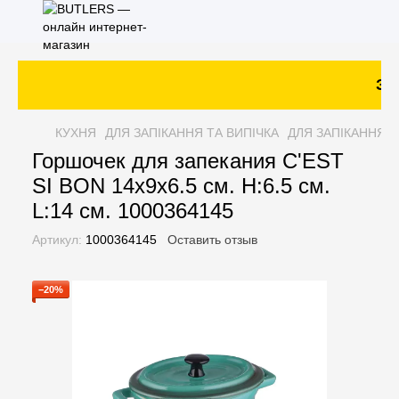
Зак
КУХНЯ
ДЛЯ ЗАПІКАННЯ ТА ВИПІЧКА
ДЛЯ ЗАПІКАННЯ Т
Горшочек для запекания C'EST
SI BON 14x9x6.5 см. H:6.5 см.
L:14 см. 1000364145
Артикул:
1000364145
Оставить отзыв
−20%