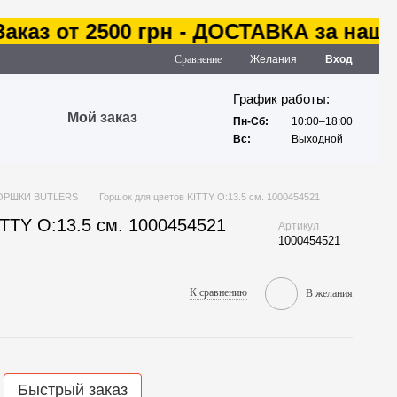
аз от 2500 грн - ДОСТАВКА за наш сче
Сравнение
Желания
Вход
График работы:
Мой заказ
Пн-Сб:
10:00–18:00
Вс:
Выходной
ОРШКИ BUTLERS
Горшок для цветов KITTY O:13.5 см. 1000454521
TTY O:13.5 см. 1000454521
Артикул
1000454521
К сравнению
В желания
Быстрый заказ