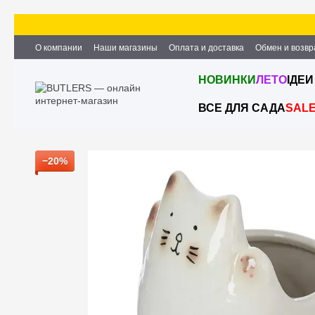
Перейти к основному контенту
О компании
Наши магазины
Оплата и доставка
Обмен и возвр
Партнёрство и сотрудничество
Вакансии
Контактная информ
НОВИНКИ
ЛЕТО
ІДЕИ
ВСЕ ДЛЯ САДА
SAL
−20%