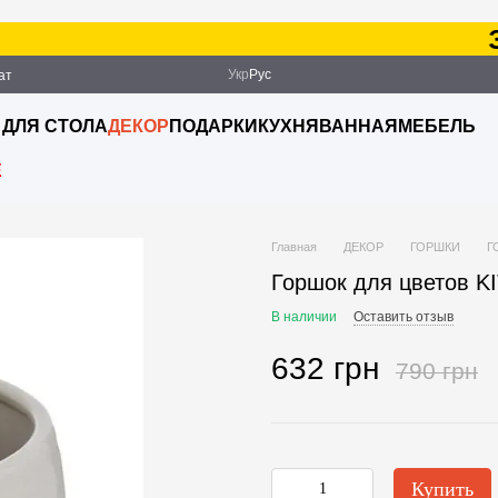
Зак
Укр
Рус
ат
ация
 ДЛЯ СТОЛА
ДЕКОР
ПОДАРКИ
КУХНЯ
ВАННАЯ
МЕБЕЛЬ
E
Главная
ДЕКОР
ГОРШКИ
Г
Горшок для цветов KI
В наличии
Оставить отзыв
632 грн
790 грн
Купить