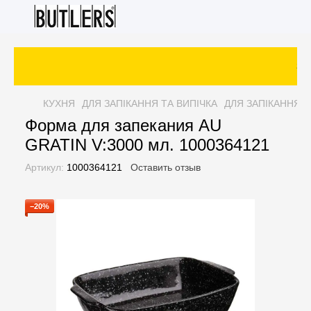
Зак
КУХНЯ
ДЛЯ ЗАПІКАННЯ ТА ВИПІЧКА
ДЛЯ ЗАПІКАННЯ Т
Форма для запекания AU
GRATIN V:3000 мл. 1000364121
Артикул:
1000364121
Оставить отзыв
−20%