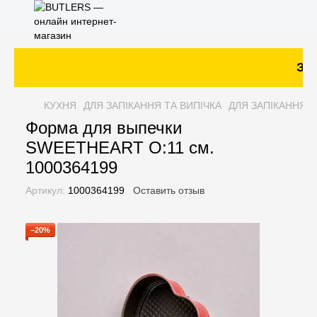
Зак
КУХНЯ
ДЛЯ ЗАПІКАННЯ ТА ВИПІЧКА
ДЛЯ ЗАПІКАННЯ Т
Форма для выпечки
SWEETHEART O:11 см.
1000364199
Артикул:
1000364199
Оставить отзыв
−20%