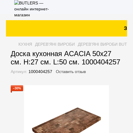
Зака
КУХНЯ
ДЕРЕВ'ЯНІ ВИРОБИ
ДЕРЕВ'ЯНІ ВИРОБИ BUTLE
Доска кухонная ACACIA 50х27
см. H:27 см. L:50 см. 1000404257
Артикул:
1000404257
Оставить отзыв
−30%