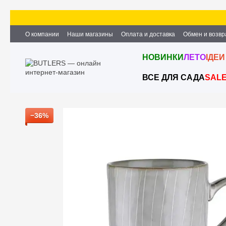
Перейти к основному контенту
О компании
Наши магазины
Оплата и доставка
Обмен и возвр
Партнёрство и сотрудничество
Вакансии
Контактная информ
НОВИНКИ
ЛЕТО
ІДЕИ
ВСЕ ДЛЯ САДА
SAL
−36%