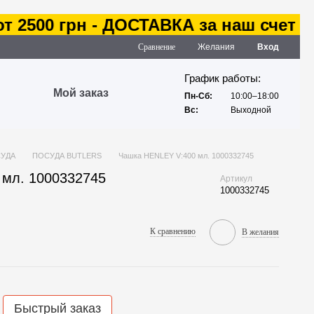
2500 грн - ДОСТАВКА за наш счет
Сравнение
Желания
Вход
График работы:
Мой заказ
Пн-Сб:
10:00–18:00
Вс:
Выходной
УДА
ПОСУДА BUTLERS
Чашка HENLEY V:400 мл. 1000332745
 мл. 1000332745
Артикул
1000332745
К сравнению
В желания
Быстрый заказ