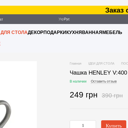
Заказ от 
Укр
Рус
ат
ация
 ДЛЯ СТОЛА
ДЕКОР
ПОДАРКИ
КУХНЯ
ВАННАЯ
МЕБЕЛЬ
E
Главная
ІДЕИ ДЛЯ СТОЛА
ПОС
Чашка HENLEY V:400
В наличии
Оставить отзыв
249 грн
390 грн
Купить