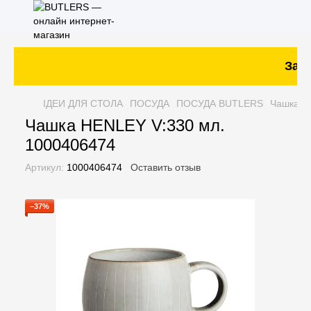
Зака
ІДЕИ ДЛЯ СТОЛА
ПОСУДА
ПОСУДА BUTLERS
Чашка H
Чашка HENLEY V:330 мл.
1000406474
Артикул:
1000406474
Оставить отзыв
−37%