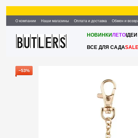
Перейти к основному контенту
О компании
Наши магазины
Оплата и доставка
Обмен и возвр
Партнёрство и сотрудничество
Вакансии
Контактная информ
НОВИНКИ
ЛЕТО
ІДЕИ
ВСЕ ДЛЯ САДА
SAL
−53%