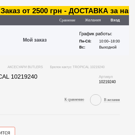
каз от 2500 грн - ДОСТАВКА за наш с
Сравнение
Желания
Вход
График работы:
Мой заказ
Пн-Сб:
10:00–18:00
Вс:
Выходной
И
АКСЕСУАРИ BUTLERS
Брелок кактус TROPICAL 10219240
CAL 10219240
Артикул
10219240
К сравнению
В желания
ится