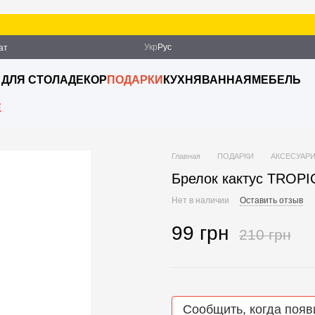
За
Укр
Рус
ат
ация
 ДЛЯ СТОЛА
ДЕКОР
ПОДАРКИ
КУХНЯ
ВАННАЯ
МЕБЕЛЬ
E
Главная
ПОДАРКИ
АКСЕСУАР
Брелок кактус TROPI
Нет в наличии
Оставить отзыв
99 грн
210 грн
Сообщить, когда появ