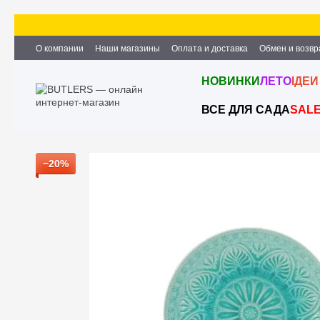
Перейти к основному контенту
О компании
Наши магазины
Оплата и доставка
Обмен и возвр
Партнёрство и сотрудничество
Вакансии
Контактная информ
НОВИНКИ
ЛЕТО
ІДЕИ
ВСЕ ДЛЯ САДА
SAL
−20%