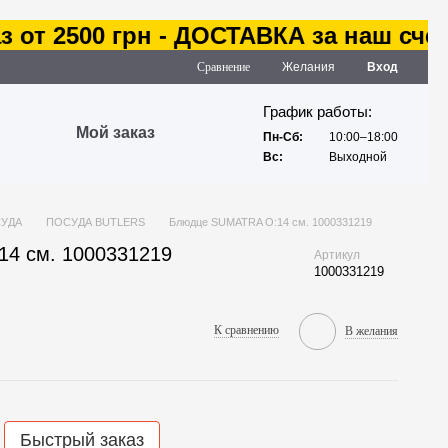
от 2500 грн - ДОСТАВКА за наш счет
Сравнение
Желания
Вход
График работы:
Мой заказ
Пн-Сб:
10:00–18:00
Вс:
Выходной
УДА
ПОСУДА BUTLERS
Блюдце SUMATRA O:14 см. 1000331219
4 см. 1000331219
Артикул
1000331219
К сравнению
В желания
Быстрый заказ