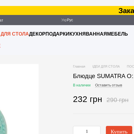
Заказ 
Укр
Рус
ат
ация
 ДЛЯ СТОЛА
ДЕКОР
ПОДАРКИ
КУХНЯ
ВАННАЯ
МЕБЕЛЬ
E
Главная
ІДЕИ ДЛЯ СТОЛА
ПОС
Блюдце SUMATRA O:1
В наличии
Оставить отзыв
232 грн
290 грн
Купить