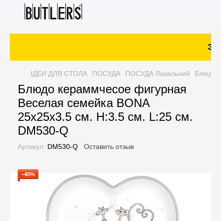
Зак
ІДЕИ ДЛЯ СТОЛА
ПОСУДА
ПОСУДА Локальний
Блюдо к
Блюдо кераммчесое фигурная
Веселая семейка BONA
25x25x3.5 см. H:3.5 см. L:25 см.
DM530-Q
Артикул:
DM530-Q
Оставить отзыв
−40%