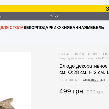
Зака
Укр
Рус
ат
ация
 ДЛЯ СТОЛА
ДЕКОР
ПОДАРКИ
КУХНЯ
ВАННАЯ
МЕБЕЛЬ
E
Главная
ІДЕИ ДЛЯ СТОЛА
ПІД
Блюдо декоративное в виде рыбы PESCA
Блюдо декоративное
см. O:28 см. H:2 см. 
Нет в наличии
Оставить отзыв
499 грн
990 грн