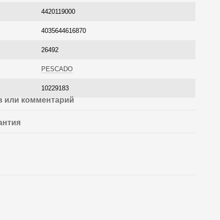
4420119000
4035644616870
26492
PESCADO
10229183
 или комментарий
антия