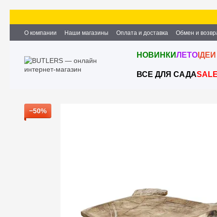
Перейти к основному контенту
О компании
Наши магазины
Оплата и доставка
Обмен и возвр
Партнёрство и сотрудничество
Вакансии
Контактная информ
НОВИНКИ
ЛЕТО
ІДЕИ
ВСЕ ДЛЯ САДА
SAL
−50%