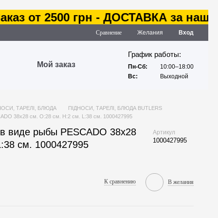
з от 2500 грн - ДОСТАВКА за наш сче
Сравнение
Желания
Вход
График работы:
Мой заказ
Пн-Сб:
10:00–18:00
Вс:
Выходной
НОСИ, ТАРЕЛІ, БЛЮДА
ПІДНОСИ, ТАРЕЛІ, БЛЮДА BUTLERS
DO 38х28 см. O:28 см. H:2 см. L:38 см. 1000427995
 в виде рыбы PESCADO 38х28
Артикул
1000427995
L:38 см. 1000427995
К сравнению
В желания