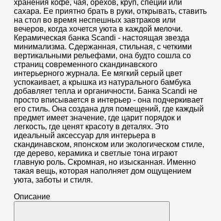
хранения кофе, чая, орехов, круп, специй или
сахара. Ее приятно брать в руки, открывать, ставить
на стол во время неспешных завтраков или
вечеров, когда хочется уюта в каждой мелочи.
Керамическая банка Scandi - настоящая звезда
минимализма. Сдержанная, стильная, с четкими
вертикальными рельефами, она будто сошла со
страниц современного скандинавского
интерьерного журнала. Ее мягкий серый цвет
успокаивает, а крышка из натурального бамбука
добавляет тепла и органичности. Банка Scandi не
просто вписывается в интерьер - она подчеркивает
его стиль. Она создана для помещений, где каждый
предмет имеет значение, где царит порядок и
легкость, где ценят красоту в деталях. Это
идеальный аксессуар для интерьера в
скандинавском, японском или экологическом стиле,
где дерево, керамика и светлые тона играют
главную роль. Скромная, но изысканная. Именно
такая вещь, которая наполняет дом ощущением
уюта, заботы и стиля.
Описание