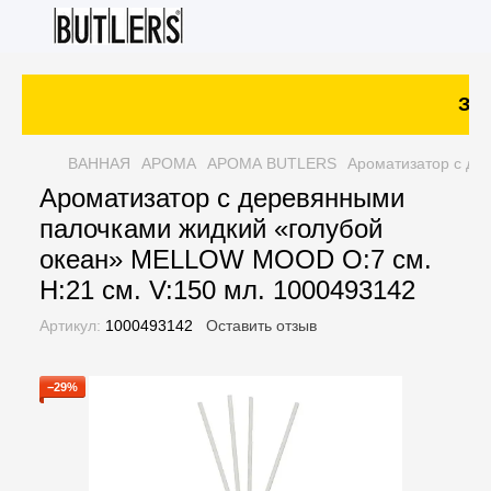
Зака
ВАННАЯ
АРОМА
АРОМА BUTLERS
Ароматизатор с де
Ароматизатор с деревянными
палочками жидкий «голубой
океан» MELLOW MOOD O:7 см.
H:21 см. V:150 мл. 1000493142
Артикул:
1000493142
Оставить отзыв
−29%