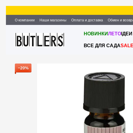
Перейти к основному контенту
О компании
Наши магазины
Оплата и доставка
Обмен и возвр
Партнёрство и сотрудничество
Вакансии
Контактная информ
НОВИНКИ
ЛЕТО
ІДЕИ
ВСЕ ДЛЯ САДА
SAL
−20%