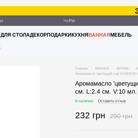
Зак
Укр
Рус
ат
ация
 ДЛЯ СТОЛА
ДЕКОР
ПОДАРКИ
КУХНЯ
ВАННАЯ
МЕБЕЛЬ
E
Главная
ВАННАЯ
АРОМА
Аромамасло 'цветущий сад' ESSENCE O:2
Аромамасло 'цветущи
см. L:2.4 см. V:10 мл
В наличии
Оставить отзыв
232 грн
290 грн