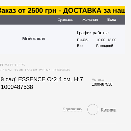
аз от 2500 грн - ДОСТАВКА за наш сче
Сравнение
Желания
Вход
График работы:
Мой заказ
Пн-Сб:
10:00–18:00
Вс:
Выходной
АРОМА BUTLERS
.4 см. H:7 см. L:2.4 см. V:10 мл. 1000487538
й сад' ESSENCE O:2.4 см. H:7
Артикул
1000487538
. 1000487538
К сравнению
В желания