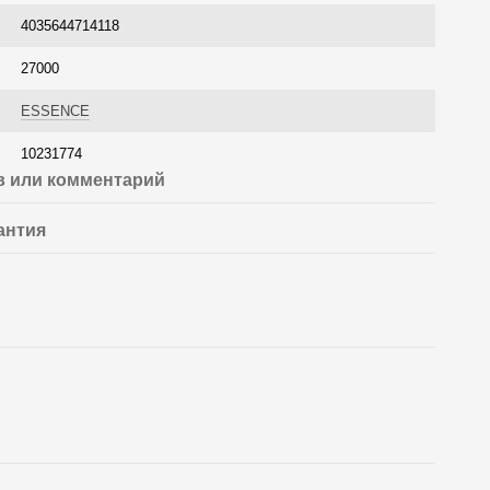
4035644714118
27000
ESSENCE
10231774
 или комментарий
антия