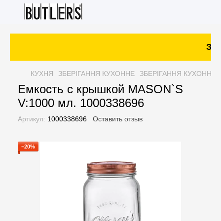
Зак
КУХНЯ
ЗБЕРІГАННЯ КУХОННЕ
ЗБЕРІГАННЯ КУХОННЕ 
Емкость с крышкой MASON`S
V:1000 мл. 1000338696
Артикул:
1000338696
Оставить отзыв
−20%