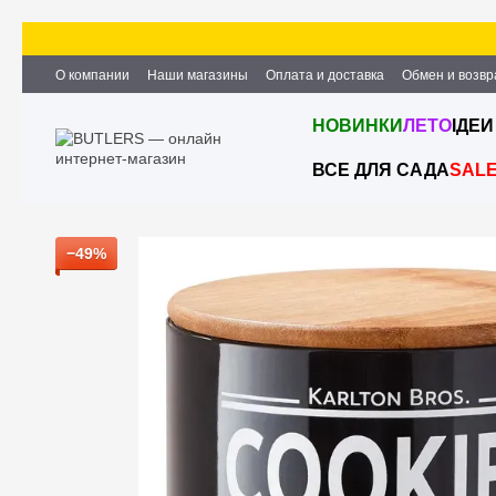
Перейти к основному контенту
О компании
Наши магазины
Оплата и доставка
Обмен и возвр
Партнёрство и сотрудничество
Вакансии
Контактная информ
НОВИНКИ
ЛЕТО
ІДЕИ
ВСЕ ДЛЯ САДА
SAL
−49%