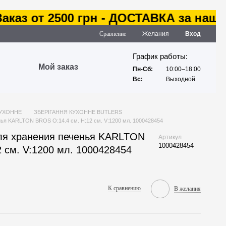
аз от 2500 грн - ДОСТАВКА за наш сче
Сравнение
Желания
Вход
График работы:
Мой заказ
Пн-Сб:
10:00–18:00
Вс:
Выходной
КУХОННЕ
ЗБЕРІГАННЯ КУХОННЕ BUTLERS
ья KARLTON BROS O:14.4 см. H:12 см. V:1200 мл. 1000428454
ля хранения печенья KARLTON
Артикул
1000428454
 см. V:1200 мл. 1000428454
К сравнению
В желания