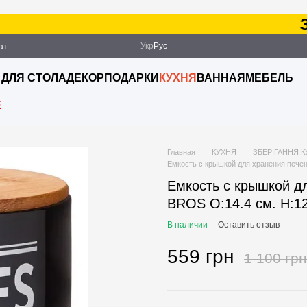
Зак
Укр
Рус
ат
ация
 ДЛЯ СТОЛА
ДЕКОР
ПОДАРКИ
КУХНЯ
ВАННАЯ
МЕБЕЛЬ
E
Главная
КУХНЯ
ЗБЕРІГАННЯ 
Емкость с крышкой для хранения печен
Емкость с крышкой д
BROS O:14.4 см. H:12
В наличии
Оставить отзыв
559 грн
1 100 грн