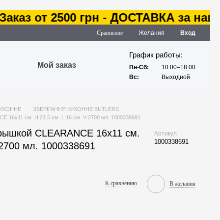
каз от 2500 грн - ДОСТАВКА за наш сч
Сравнение
Желания
Вход
График работы:
Мой заказ
Пн-Сб:
10:00–18:00
Вс:
Выходной
КУХОННЕ
ЗБЕРІГАННЯ КУХОННЕ BUTLERS
 16x11 см. H:21.5 см. L:16 см. V:2700 мл. 1000338691
крышкой CLEARANCE 16x11 см.
Артикул
1000338691
:2700 мл. 1000338691
К сравнению
В желания