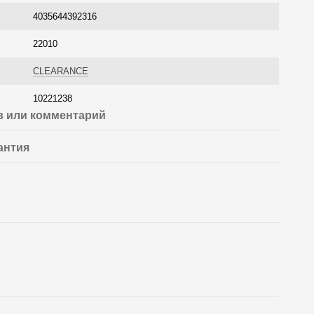
4035644392316
22010
CLEARANCE
10221238
 или комментарий
антия