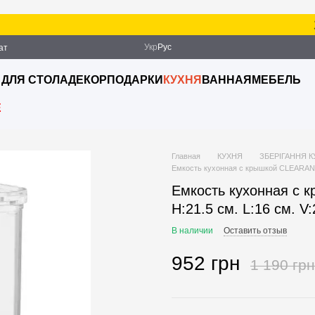
За
Укр
Рус
ат
ация
 ДЛЯ СТОЛА
ДЕКОР
ПОДАРКИ
КУХНЯ
ВАННАЯ
МЕБЕЛЬ
E
Главная
КУХНЯ
ЗБЕРІГАННЯ 
Емкость кухонная с крышкой CLEARANCE
Емкость кухонная с 
H:21.5 см. L:16 см. V
В наличии
Оставить отзыв
952 грн
1 190 грн