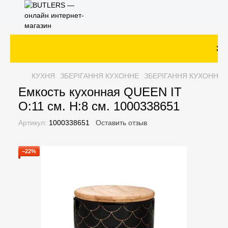
Зак
КУХНЯ
ЗБЕРІГАННЯ КУХОННЕ
ЗБЕРІГАННЯ КУХОННЕ 
Емкость кухонная QUEEN IT
O:11 см. H:8 см. 1000338651
Артикул:
1000338651
Оставить отзыв
−22%