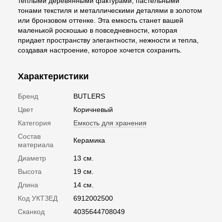
теплыми деревянными фактурами, пастельными
тонами текстиля и металлическими деталями в золотом
или бронзовом оттенке. Эта емкость станет вашей
маленькой роскошью в повседневности, которая
придает пространству элегантности, нежности и тепла,
создавая настроение, которое хочется сохранить.
Характеристики
Бренд
BUTLERS
Цвет
Коричневый
Категория
Емкость для хранения
Состав
Керамика
материала
Диаметр
13 см.
Высота
19 см.
Длина
14 см.
Код УКТЗЕД
6912002500
Сканкод
4035644708049