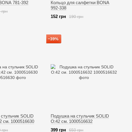
BONA 781-392
Кольцо для салфетки BONA
992-338
 грн
152 грн
190 грн
−39%
 стульчик SOLID
Подушка на стульчик SOLID
42 см. 1000516630
O:42 см. 1000516632
399 грн
 грн
650 грн