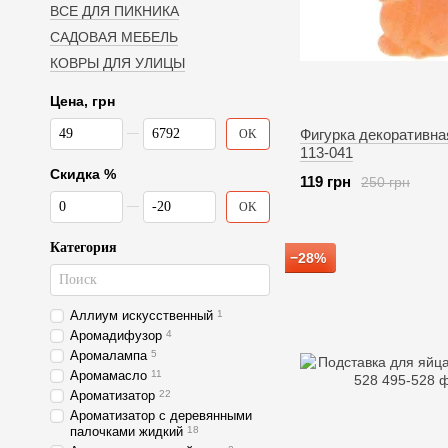
ВСЕ ДЛЯ ПИКНИКА
САДОВАЯ МЕБЕЛЬ
КОВРЫ ДЛЯ УЛИЦЫ
Цена, грн
От Цена, грн
До Цена, грн
Фигурка декоративн
OK
113-041
Скидка %
119 грн
250 грн
От Скидка %
До Скидка %
OK
Категория
−28%
Аллиум искусственный
1
Аромадифузор
4
Аромалампа
5
Аромамасло
11
Ароматизатор
22
Ароматизатор с деревянными
палочками жидкий
18