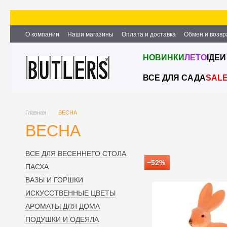
Перейти к основному контенту
О компании
Наши магазины
Оплата и доставка
Обмен и возвр
Партнёрство и сотрудничество
Вакансии
Контактная информ
НОВИНКИ
ЛЕТО
ІДЕИ
ВСЕ ДЛЯ САДА
SAL
Главная
ВЕСНА
ВЕСНА
ВСЕ ДЛЯ ВЕСЕННЕГО СТОЛА
−52%
ПАСХА
ВАЗЫ И ГОРШКИ
ИСКУССТВЕННЫЕ ЦВЕТЫ
АРОМАТЫ ДЛЯ ДОМА
ПОДУШКИ И ОДЕЯЛА