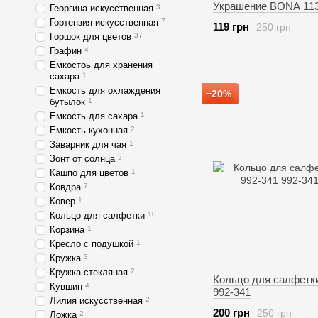
Украшение BONA 113
Георгина искусственная
3
Гортензия искусственная
7
119 грн
250 грн
Горшок для цветов
37
Графин
4
Емкостоь для хранения
сахара
1
Емкость для охлаждения
−20%
бутылок
1
Емкость для сахара
1
Емкость кухонная
2
Заварник для чая
1
Зонт от солнца
2
Кашпо для цветов
1
Ковдра
7
Ковер
1
Кольцо для салфетки
10
Корзина
1
Кресло с подушкой
1
Кружка
3
Кружка стекляная
2
Кольцо для салфет
Кувшин
4
992-341
Лилия искусственная
2
200 грн
250 грн
Ложка
2