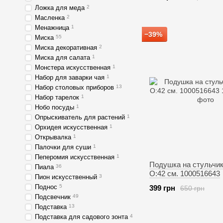
Ложка для меда
2
Масленка
2
Менажница
1
−39%
Миска
55
Миска декоративная
2
Миска для салата
1
Монстера искусственная
1
Набор для заварки чая
1
Набор столовых приборов
13
Набор тарелок
1
Нобо посуды
1
Опрыскиватель для растений
1
Орхидея искусственная
1
Открывалка
1
Палочки для суши
1
Пеперомия искусственная
1
Подушка на стульчи
Пиала
36
O:42 см. 1000516643
Пион искусственный
3
Поднос
5
399 грн
650 грн
Подсвечник
49
Подставка
13
Подставка для садового зонта
4