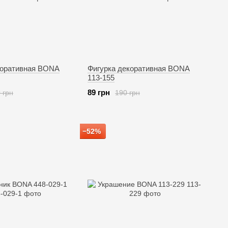
коративная BONA
Фигурка декоративная BONA
113-155
89 грн
 грн
190 грн
−52%