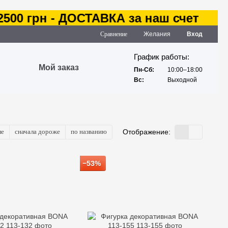
рн - ДОСТАВКА за наш счет
Сравнение
Желания
Вход
График работы:
Мой заказ
Пн-Сб:
10:00–18:00
Вс:
Выходной
ле
сначала дороже
по названию
Отображение:
−53%