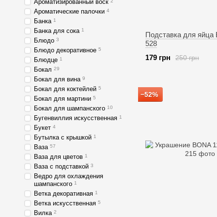
Ароматизированный воск
2
Ароматические палочки
4
Банка
1
Банка для сока
1
Подставка для яйца
Блюдо
3
528
Блюдо декоративное
5
179 грн
250 грн
Блюдце
1
Бокал
29
Бокал для вина
9
Бокал для коктейлей
5
−52%
Бокал для мартини
5
Бокал для шампанского
10
Бугенвиллия искусственная
1
Букет
4
Бутылка с крышкой
1
Ваза
57
Ваза для цветов
1
Ваза с подставкой
3
Ведро для охлаждения
шампанского
1
Ветка декоративная
1
Ветка искусственная
5
Вилка
2