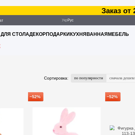
Заказ от 2500 г
Укр
Рус
ат
ация
 ДЛЯ СТОЛА
ДЕКОР
ПОДАРКИ
КУХНЯ
ВАННАЯ
МЕБЕЛЬ
E
по популярности
сначала дешев
Сортировка:
−52%
−52%