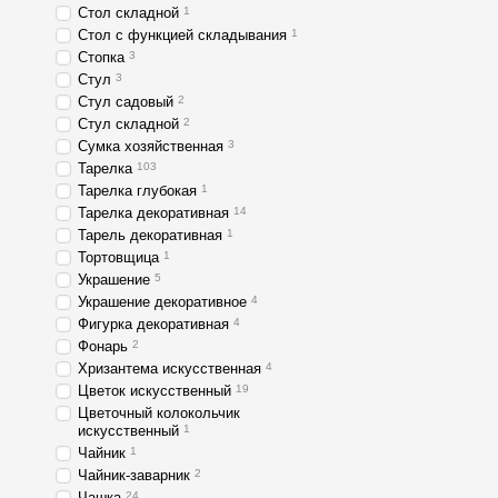
Стол складной
1
Стол с функцией складывания
1
Стопка
3
Стул
3
Стул садовый
2
Стул складной
2
Сумка хозяйственная
3
Тарелка
103
Тарелка глубокая
1
Тарелка декоративная
14
Тарель декоративная
1
Тортовщица
1
Украшение
5
Украшение декоративное
4
Фигурка декоративная
4
Фонарь
2
Хризантема искусственная
4
Цветок искусственный
19
Цветочный колокольчик
искусственный
1
Чайник
1
Чайник-заварник
2
Чашка
24