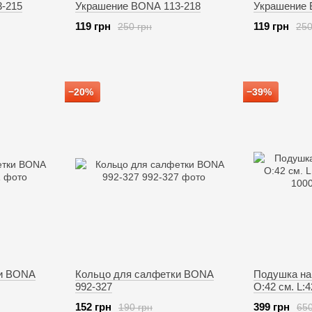
-215
Украшение BONA 113-218
Украшение 
119 грн
119 грн
250 грн
250
−20%
−39%
ки BONA
Кольцо для салфетки BONA
Подушка на
992-327
O:42 см. L:
152 грн
399 грн
190 грн
650