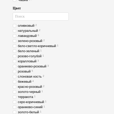
Цвет
оливковый
2
натуральный
2
лавандовый
6
зелено-розовый
2
бело-светло-коричневый
1
бело-зеленый
1
розово-голубой
1
коралловый
3
оранжево-розовый
3
розовый
5
слоновая кость
2
бежевый
4
красно-розовый
2
золото-черный
1
терракота
1
серо-коричневый
1
оранжево-синий
1
золото-белый
1