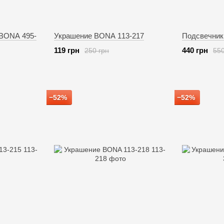
 BONA 495-
Украшение BONA 113-217
Подсвечник
119 грн
440 грн
250 грн
550
−52%
−52%