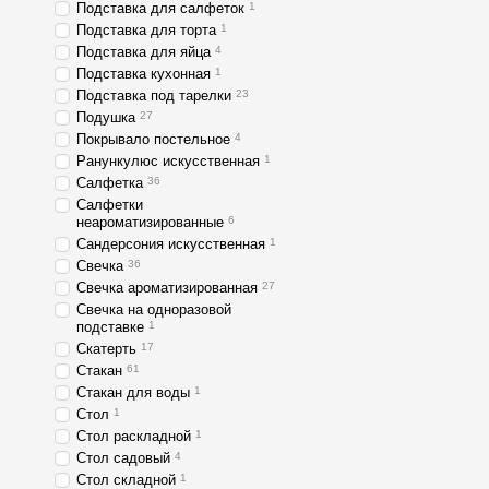
Подставка для салфеток
1
Подставка для торта
1
Подставка для яйца
4
Подставка кухонная
1
Подставка под тарелки
23
Подушка
27
Покрывало постельное
4
Ранункулюс искусственная
1
Салфетка
36
Салфетки
неароматизированные
6
Сандерсония искусственная
1
Свечка
36
Свечка ароматизированная
27
Свечка на одноразовой
подставке
1
Скатерть
17
Стакан
61
Стакан для воды
1
Стол
1
Стол раскладной
1
Стол садовый
4
Стол складной
1