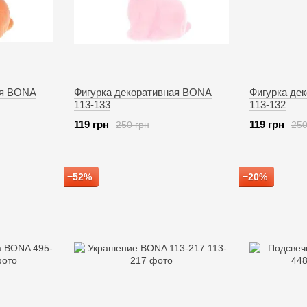
ая BONA
Фигурка декоративная BONA
Фигурка де
113-133
113-132
119 грн
119 грн
250 грн
250
−52%
−20%