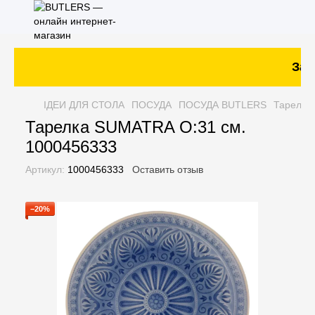
Зака
ІДЕИ ДЛЯ СТОЛА
ПОСУДА
ПОСУДА BUTLERS
Тарелка
Тарелка SUMATRA O:31 см.
1000456333
Артикул:
1000456333
Оставить отзыв
−20%