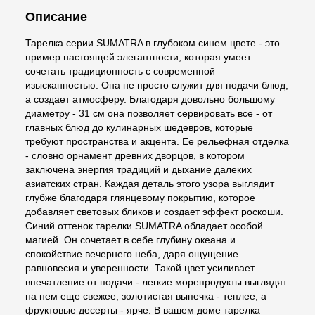
Описание
Тарелка серии SUMATRA в глубоком синем цвете - это
пример настоящей элегантности, которая умеет
сочетать традиционность с современной
изысканностью. Она не просто служит для подачи блюд,
а создает атмосферу. Благодаря довольно большому
диаметру - 31 см она позволяет сервировать все - от
главных блюд до кулинарных шедевров, которые
требуют пространства и акцента. Ее рельефная отделка
- словно орнамент древних дворцов, в котором
заключена энергия традиций и дыхание далеких
азиатских стран. Каждая деталь этого узора выглядит
глубже благодаря глянцевому покрытию, которое
добавляет световых бликов и создает эффект роскоши.
Синий оттенок тарелки SUMATRA обладает особой
магией. Он сочетает в себе глубину океана и
спокойствие вечернего неба, даря ощущение
равновесия и уверенности. Такой цвет усиливает
впечатление от подачи - легкие морепродукты выглядят
на нем еще свежее, золотистая выпечка - теплее, а
фруктовые десерты - ярче. В вашем доме тарелка