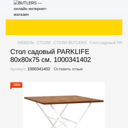
За
МЕБЕЛЬ
СТОЛИ
СТОЛИ BUTLERS
Стол садовый PARKL
Стол садовый PARKLIFE
80х80х75 см. 1000341402
Артикул:
1000341402
Оставить отзыв
−33%