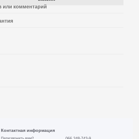
 или комментарий
антия
Контактная информация
066 248-743-9
Перезвонить вам?