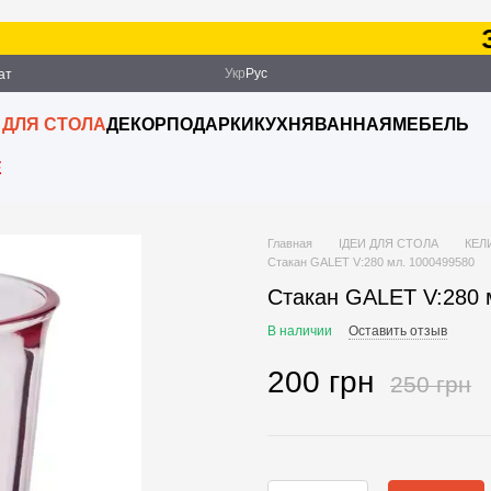
Зак
Укр
Рус
ат
ация
 ДЛЯ СТОЛА
ДЕКОР
ПОДАРКИ
КУХНЯ
ВАННАЯ
МЕБЕЛЬ
E
Главная
ІДЕИ ДЛЯ СТОЛА
КЕЛ
Стакан GALET V:280 мл. 1000499580
Стакан GALET V:280 
В наличии
Оставить отзыв
200 грн
250 грн