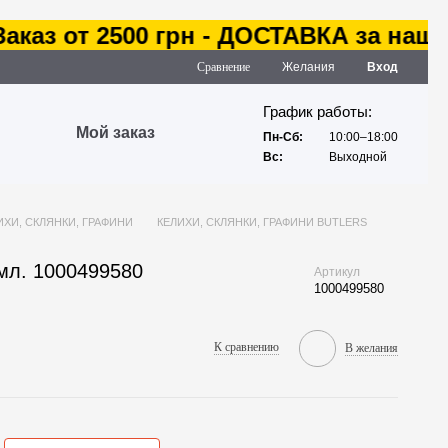
аз от 2500 грн - ДОСТАВКА за наш сче
Сравнение
Желания
Вход
График работы:
Мой заказ
Пн-Сб:
10:00–18:00
Вс:
Выходной
ИХИ, СКЛЯНКИ, ГРАФИНИ
КЕЛИХИ, СКЛЯНКИ, ГРАФИНИ BUTLERS
мл. 1000499580
Артикул
1000499580
К сравнению
В желания