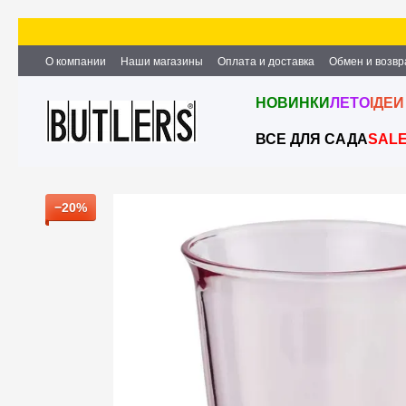
Перейти к основному контенту
О компании
Наши магазины
Оплата и доставка
Обмен и возвр
Партнёрство и сотрудничество
Вакансии
Контактная информ
НОВИНКИ
ЛЕТО
ІДЕИ
ВСЕ ДЛЯ САДА
SAL
−20%