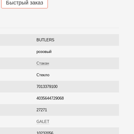
Быстрый заказ
BUTLERS
розовый
Стакан
Стекло
7013379100
4035644729068
27271
GALET
10232056