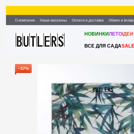
Перейти к основному контенту
О компании
Наши магазины
Оплата и доставка
Обмен и возвр
Партнёрство и сотрудничество
Вакансии
Контактная информ
НОВИНКИ
ЛЕТО
ІДЕИ
ВСЕ ДЛЯ САДА
SAL
−37%