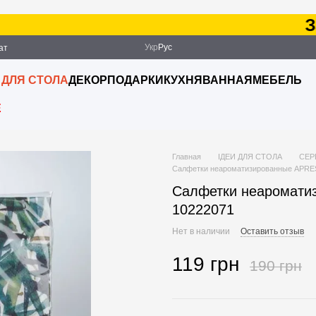
Зака
Укр
Рус
ат
ация
 ДЛЯ СТОЛА
ДЕКОР
ПОДАРКИ
КУХНЯ
ВАННАЯ
МЕБЕЛЬ
E
Главная
ІДЕИ ДЛЯ СТОЛА
СЕР
Салфетки неароматизированные APRES
Салфетки неаромати
10222071
Нет в наличии
Оставить отзыв
119 грн
190 грн