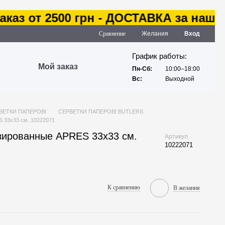
з от 2500 грн - ДОСТАВКА за наш сче
Сравнение
Желания
Вход
График работы:
Мой заказ
Пн-Сб:
10:00–18:00
Вс:
Выходной
ВЕТКИ ПАПЕРОВІ
СЕРВЕТКИ ПАПЕРОВІ BUTLERS
 33х33 см. 10222071
зированные APRES 33х33 см.
Артикул
10222071
К сравнению
В желания