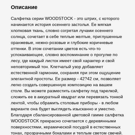
Описание
Салфетка серии WOODSTOCK - это штрих, с которого
начинается история осеннего застолья. Ее мягкая
хлопковая ткань, словно согретая лучами осеннего
солнца, сочетает в себе теплые желтые, приглушенные
оранжевые, нежно-розовые и глубокие коричневые
оттенки. В этом сочетании цветов есть что-то
успокаивающее, словно воспоминание о прогулке по
лесу, где каждый листок имеет свой характер и свой
неповторимый тон. Клетчатый узор добавляет
естественной гармонии, сохраняя при этом ощущение
элегантной простоты. Ее размер - 42?42 см, позволяет
легко создать совершенную композицию на вашем
столе. Вы можете разместить салфетку под тарелкой,
сложить ее в аккуратный квадрат или перевязать тонкой
лентой, чтобы обрамить столовые приборы - в любом
варианте она будет выглядеть изысканно и уместно.
Благодаря сбалансированной цветовой гамме салфетка
WOODSTOCK прекрасно сочетается с деревянными
поверхностями, керамической посудой в естественных
тонах, прозрачными бокалами и теплым светом свечей.