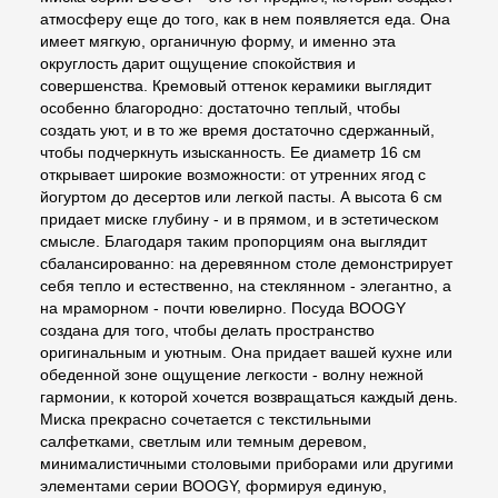
атмосферу еще до того, как в нем появляется еда. Она
имеет мягкую, органичную форму, и именно эта
округлость дарит ощущение спокойствия и
совершенства. Кремовый оттенок керамики выглядит
особенно благородно: достаточно теплый, чтобы
создать уют, и в то же время достаточно сдержанный,
чтобы подчеркнуть изысканность. Ее диаметр 16 см
открывает широкие возможности: от утренних ягод с
йогуртом до десертов или легкой пасты. А высота 6 см
придает миске глубину - и в прямом, и в эстетическом
смысле. Благодаря таким пропорциям она выглядит
сбалансированно: на деревянном столе демонстрирует
себя тепло и естественно, на стеклянном - элегантно, а
на мраморном - почти ювелирно. Посуда BOOGY
создана для того, чтобы делать пространство
оригинальным и уютным. Она придает вашей кухне или
обеденной зоне ощущение легкости - волну нежной
гармонии, к которой хочется возвращаться каждый день.
Миска прекрасно сочетается с текстильными
салфетками, светлым или темным деревом,
минималистичными столовыми приборами или другими
элементами серии BOOGY, формируя единую,