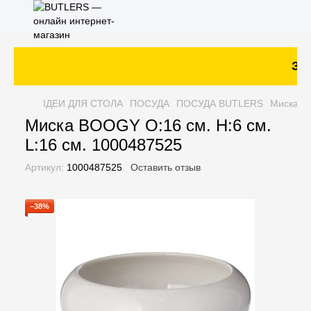
Зак
ІДЕИ ДЛЯ СТОЛА
ПОСУДА
ПОСУДА BUTLERS
Миска BO
Миска BOOGY O:16 см. H:6 см.
L:16 см. 1000487525
Артикул:
1000487525
Оставить отзыв
−38%