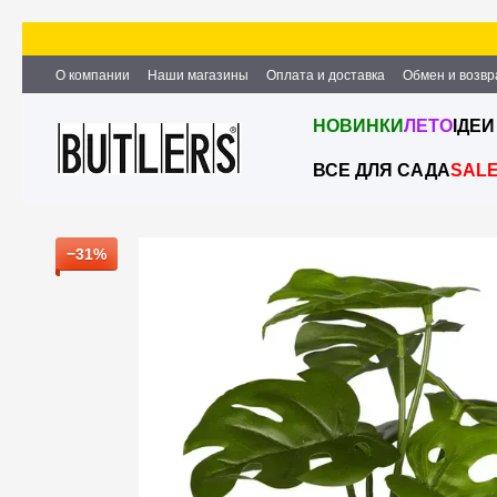
Перейти к основному контенту
О компании
Наши магазины
Оплата и доставка
Обмен и возвр
Партнёрство и сотрудничество
Вакансии
Контактная информ
НОВИНКИ
ЛЕТО
ІДЕИ
ВСЕ ДЛЯ САДА
SAL
−31%