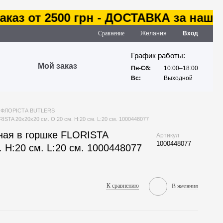
з от 2500 грн - ДОСТАВКА за наш сче
Сравнение
Желания
Вход
График работы:
Мой заказ
Пн-Сб:
10:00–18:00
Вс:
Выходной
ФЛОРІСТА BUTLERS
ISTA 20х20х20 см. O:20 см. H:20 см. L:20 см. 1000448077
ная в горшке FLORISTA
Артикул
1000448077
. H:20 см. L:20 см. 1000448077
К сравнению
В желания