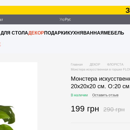
Зака
Укр
Рус
ат
ация
 ДЛЯ СТОЛА
ДЕКОР
ПОДАРКИ
КУХНЯ
ВАННАЯ
МЕБЕЛЬ
E
Главная
ДЕКОР
ФЛОРІСТА
Монстера искусственная в горшке FLOR
Монстера искусствен
20х20х20 см. O:20 см
В наличии
Оставить отзыв
199 грн
290 грн