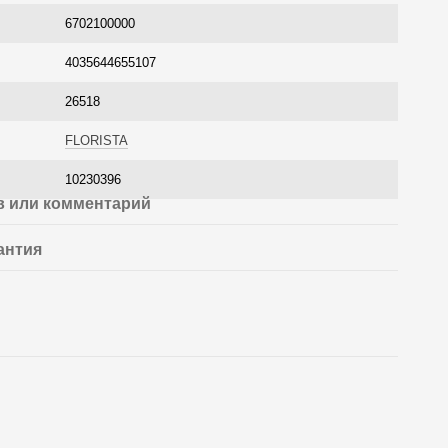
6702100000
4035644655107
26518
FLORISTA
10230396
 или комментарий
антия