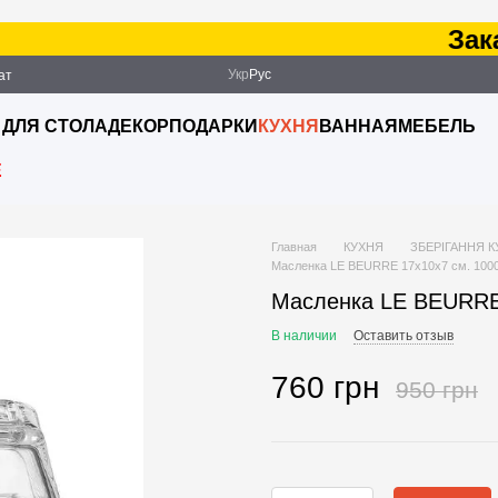
Заказ 
Укр
Рус
ат
ация
 ДЛЯ СТОЛА
ДЕКОР
ПОДАРКИ
КУХНЯ
ВАННАЯ
МЕБЕЛЬ
E
Главная
КУХНЯ
ЗБЕРІГАННЯ 
Масленка LE BEURRE 17х10х7 см. 100
Масленка LE BEURRE
В наличии
Оставить отзыв
760 грн
950 грн