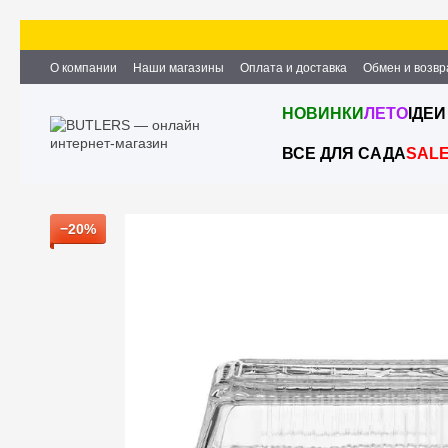
Перейти к основному контенту
О компании
Наши магазины
Оплата и доставка
Обмен и возвр
Партнёрство и сотрудничество
Вакансии
Контактная информ
НОВИНКИ
ЛЕТО
ІДЕИ
ВСЕ ДЛЯ САДА
SAL
−20%