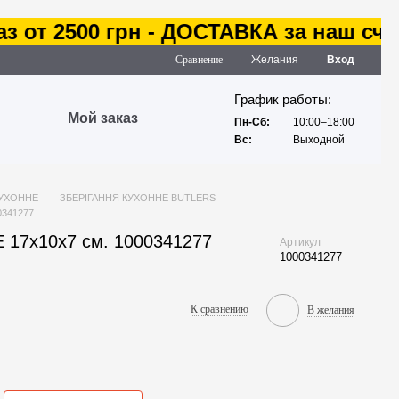
от 2500 грн - ДОСТАВКА за наш счет
Сравнение
Желания
Вход
График работы:
Мой заказ
Пн-Сб:
10:00–18:00
Вс:
Выходной
КУХОННЕ
ЗБЕРІГАННЯ КУХОННЕ BUTLERS
0341277
 17х10х7 см. 1000341277
Артикул
1000341277
К сравнению
В желания