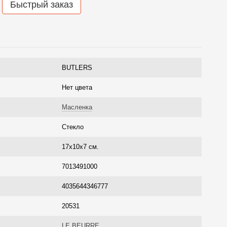
Быстрый заказ
BUTLERS
Нет цвета
Масленка
Стекло
17х10х7 см.
7013491000
4035644346777
20531
LE BEURRE