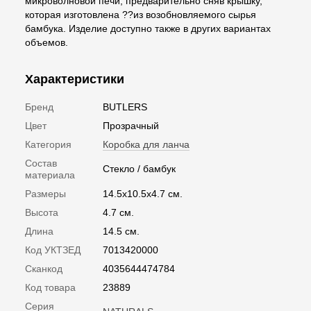
микроволновой печи, предварительно сняв крышку,
которая изготовлена ??из возобновляемого сырья
бамбука. Изделие доступно также в других вариантах
объемов.
Характеристики
Бренд
BUTLERS
Цвет
Прозрачный
Категория
Коробка для ланча
Состав
Стекло / бамбук
материала
Размеры
14.5х10.5х4.7 см.
Высота
4.7 см.
Длина
14.5 см.
Код УКТЗЕД
7013420000
Сканкод
4035644474784
Код товара
23889
Серия